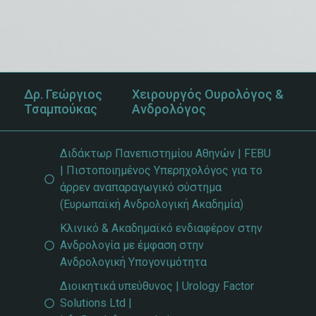
Δρ. Γεώργιος
Χειρουργός Ουρολόγος &
Τσαμπούκας
Ανδρολόγος
Διδάκτωρ Πανεπιστημίου Αθηνών | FEBU
| Πιστοποιημένος Υπερηχολόγος για το
άρρεν αναπαραγωγικό σύστημα
(Ευρωπαϊκή Ανδρολογική Ακαδημία)
Κλινικό & Ακαδημαϊκό ενδιαφέρον στην
Ανδρολογία με έμφαση στην
Ανδρολογική Υπογονιμότητα
Διοικητικά υπεύθυνος | Urology Factor
Solutions Ltd |